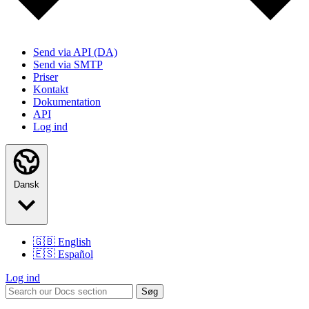
Send via API (DA)
Send via SMTP
Priser
Kontakt
Dokumentation
API
Log ind
Dansk
🇬🇧
English
🇪🇸
Español
Log ind
Søg