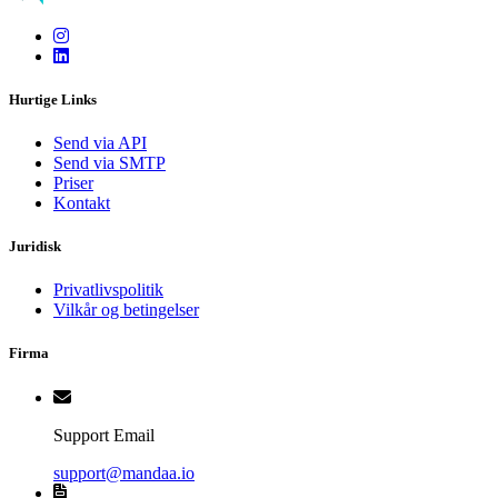
kontaktformular. En underskrevet DPA er tilgængelig for alle
vores betalte planer.
Hurtige Links
Send via API
Send via SMTP
Priser
Kontakt
Juridisk
Privatlivspolitik
Vilkår og betingelser
Firma
Support Email
support@mandaa.io