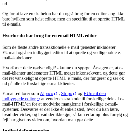
ud.
Og for at lave en skabelon har du også brug for en editor - og ikke
bare hvilken som helst editor, men en specifikt til at oprette HTML
til e-mails.
Hvorfor du har brug for en email HTML editor
Som de fleste andre transaktionelle e-mail-tjenester inkluderer
EUmail også en indbygget editor til at oprette og vedligeholde e-
mail-skabeloner.
Hvorfor er dette nødvendigt? - kunne du spørge. Årsagen er, at e-
mail-klienter understøtter HTML meget inkonsekvent, og dette gør
det ret vanskeligt at oprette HTML-e-mails, der fungerer og ser ok
ud på alle de forskellige e-mail-klienter.
E-mail-editorer som
Alpaco
,
Stripo
og
EUmail den
indbyggede editor
anvender ekstra kode til forskellige dele af e-
mail-HTML’en for at modvirke manglerne i forskellige e-mail-
systemer. Desværre er der ikke ét enkelt sted, hvor du kan lære,
hvad der virker, og hvad der ikke gør, så kun erfaring plus forsøg og
fejl har givet os viden om, hvordan man gør dette.
Indholdsfortegnelse