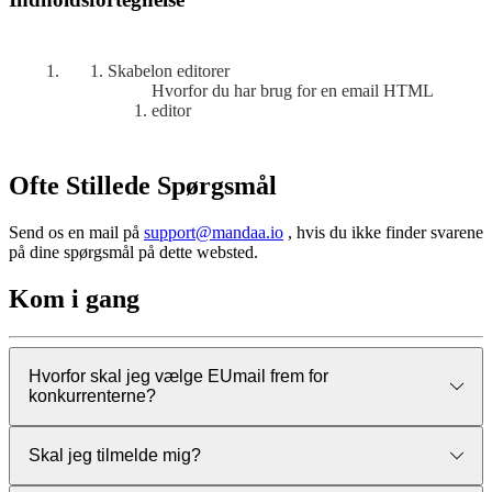
Skabelon editorer
Hvorfor du har brug for en email HTML
editor
Ofte Stillede Spørgsmål
Send os en mail på
support@mandaa.io
, hvis du ikke finder svarene
på dine spørgsmål på dette websted.
Kom i gang
Hvorfor skal jeg vælge EUmail frem for
konkurrenterne?
Godt spørgsmål. Der findes allerede nogle virkelig gode
Skal jeg tilmelde mig?
produkter derude. Alle brugere er velkomne - men vi tror, at vi