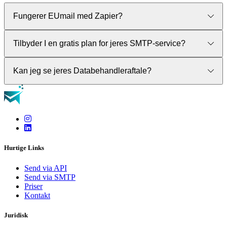
Fungerer EUmail med Zapier?
Ja. Besøg venligst vores Integrations-sektion for at se hvordan.
Tilbyder I en gratis plan for jeres SMTP-service?
Nej. Vores SMTP-service kræver en betalt plan. Kontakt
Kan jeg se jeres Databehandleraftale?
venligst vores salgsafdeling via vores kontaktformular.
Ja. Kontakt venligst vores salgsafdeling via vores
kontaktformular. En underskrevet DPA er tilgængelig for alle
vores betalte planer.
Hurtige Links
Send via API
Send via SMTP
Priser
Kontakt
Juridisk