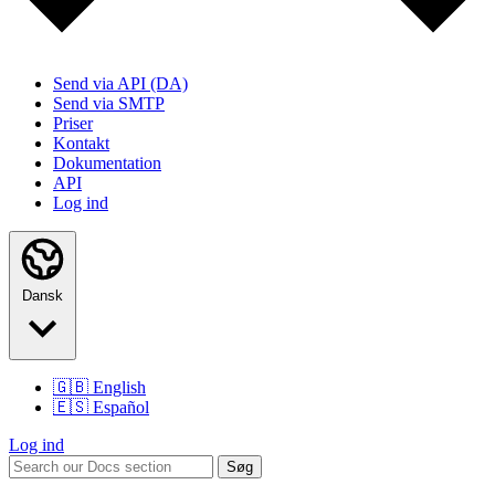
Send via API (DA)
Send via SMTP
Priser
Kontakt
Dokumentation
API
Log ind
Dansk
🇬🇧
English
🇪🇸
Español
Log ind
Søg